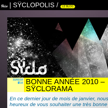
|
SŸCLOPOLIS
/
LE BLOG
BONNE ANNÉE 2010 –
31/01/10
10
SŸCLORAMA
En ce dernier jour de mois de janvier, n
heureux de vous souhaiter une très bonne