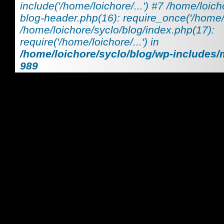
include('/home/loichore/...') #7 /home/loic
blog-header.php(16): require_once('/home/lo
/home/loichore/syclo/blog/index.php(17):
require('/home/loichore/...') in
/home/loichore/syclo/blog/wp-includes
989