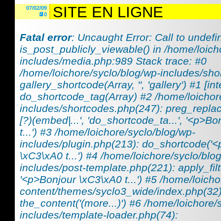
SITE EN LIGNE
07/02/09
0
Fatal error
: Uncaught Error: Call to undefi
is_post_publicly_viewable() in /home/loich
includes/media.php:989 Stack trace: #0
/home/loichore/syclo/blog/wp-includes/sho
gallery_shortcode(Array, '', 'gallery') #1 [int
do_shortcode_tag(Array) #2 /home/loichor
includes/shortcodes.php(247): preg_replace_
[?)(embed|...', 'do_shortcode_ta...', '<p>B
t...') #3 /home/loichore/syclo/blog/wp-
includes/plugin.php(213): do_shortcode('
\xC3\xA0 t...') #4 /home/loichore/syclo/blo
includes/post-template.php(221): apply_filt
'<p>Bonjour \xC3\xA0 t...') #5 /home/loicho
content/themes/syclo3_wide/index.php(32)
the_content('(more...)') #6 /home/loichore/
includes/template-loader.php(74):