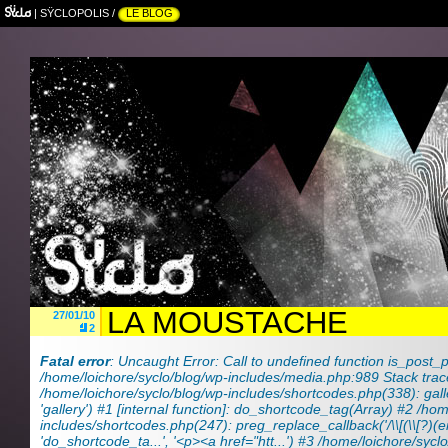
|
SŸCLOPOLIS
/
LE BLOG
LA MOUSTACHE
27/01/10
2
Fatal error
: Uncaught Error: Call to undefined function is_post_p
/home/loichore/syclo/blog/wp-includes/media.php:989 Stack trac
/home/loichore/syclo/blog/wp-includes/shortcodes.php(338): galle
'gallery') #1 [internal function]: do_shortcode_tag(Array) #2 /ho
includes/shortcodes.php(247): preg_replace_callback('/\\[(\\[?)(e
'do_shortcode_ta...', '<p><a href="htt...') #3 /home/loichore/sycl