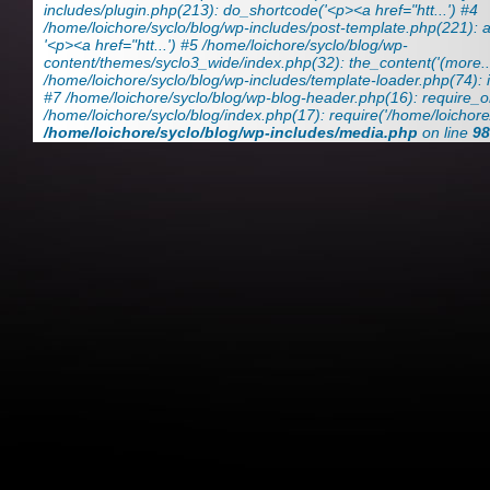
includes/plugin.php(213): do_shortcode('<p><a href="htt...') #4
/home/loichore/syclo/blog/wp-includes/post-template.php(221): ap
'<p><a href="htt...') #5 /home/loichore/syclo/blog/wp-
content/themes/syclo3_wide/index.php(32): the_content('(more...
/home/loichore/syclo/blog/wp-includes/template-loader.php(74): in
#7 /home/loichore/syclo/blog/wp-blog-header.php(16): require_on
/home/loichore/syclo/blog/index.php(17): require('/home/loichore/
/home/loichore/syclo/blog/wp-includes/media.php
on line
98