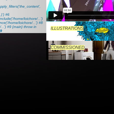
ply_filters('the_content',
)') #6
clude('/home/loichore/...')
ce('/home/loichore/...') #8
...') #9 {main} throw in
ILLUSTRATIONS
9
COMMISSIONED