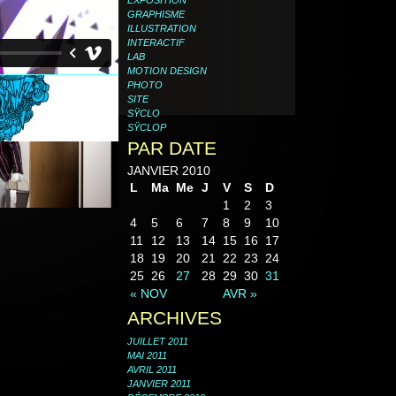
GRAPHISME
ILLUSTRATION
INTERACTIF
LAB
MOTION DESIGN
PHOTO
SITE
SŸCLO
SŸCLOP
PAR DATE
JANVIER 2010
L
Ma
Me
J
V
S
D
1
2
3
4
5
6
7
8
9
10
11
12
13
14
15
16
17
18
19
20
21
22
23
24
25
26
27
28
29
30
31
« NOV
AVR »
ARCHIVES
JUILLET 2011
MAI 2011
AVRIL 2011
JANVIER 2011