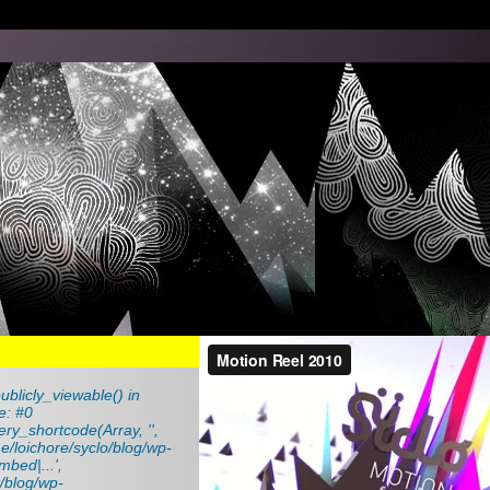
ublicly_viewable() in
e: #0
ry_shortcode(Array, '',
me/loichore/syclo/blog/wp-
mbed|...',
o/blog/wp-