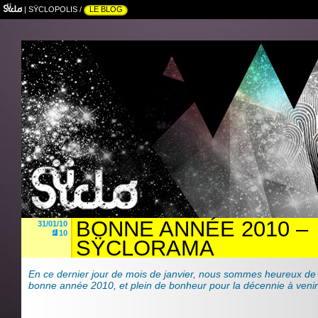
|
SŸCLOPOLIS
/
LE BLOG
BONNE ANNÉE 2010 –
31/01/10
10
SŸCLORAMA
En ce dernier jour de mois de janvier, nous sommes heureux de 
bonne année 2010, et plein de bonheur pour la décennie à venir