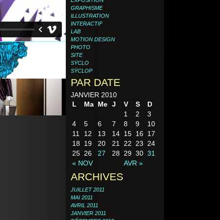
GRAPHISME
ILLUSTRATION
INTERACTIF
LAB
MOTION DESIGN
PHOTO
SITE
SŸCLO
SŸCLOP
PAR DATE
JANVIER 2010
L
Ma
Me
J
V
S
D
1
2
3
4
5
6
7
8
9
10
11
12
13
14
15
16
17
18
19
20
21
22
23
24
25
26
27
28
29
30
31
« NOV
AVR »
ARCHIVES
JUILLET 2011
MAI 2011
AVRIL 2011
JANVIER 2011